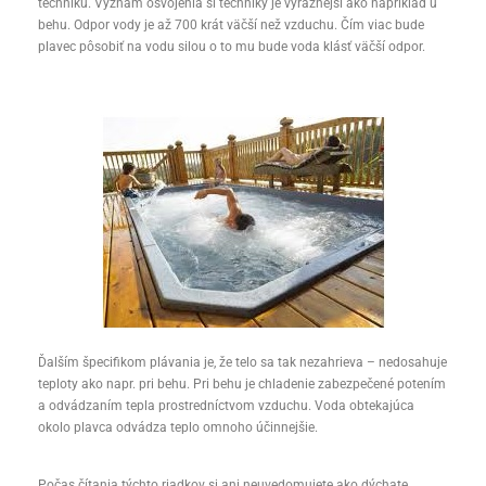
techniku. Význam osvojenia si techniky je výraznejší ako napríklad u
behu. Odpor vody je až 700 krát väčší než vzduchu. Čím viac bude
plavec pôsobiť na vodu silou o to mu bude voda klásť väčší odpor.
Ďalším špecifikom plávania je, že telo sa tak nezahrieva – nedosahuje
teploty ako napr. pri behu. Pri behu je chladenie zabezpečené potením
a odvádzaním tepla prostredníctvom vzduchu. Voda obtekajúca
okolo plavca odvádza teplo omnoho účinnejšie.
Počas čítania týchto riadkov si ani neuvedomujete ako dýchate.