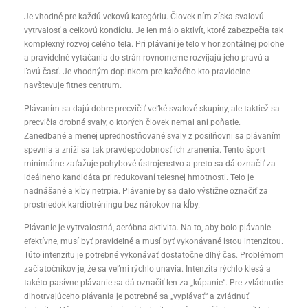
Je vhodné pre každú vekovú kategóriu. Človek ním získa svalovú
vytrvalosť a celkovú kondíciu. Je len málo aktivít, ktoré zabezpečia tak
komplexný rozvoj celého tela. Pri plávaní je telo v horizontálnej polohe
a pravidelné vytáčania do strán rovnomerne rozvíjajú jeho pravú a
ľavú časť. Je vhodným doplnkom pre každého kto pravidelne
navštevuje fitnes centrum.
Plávaním sa dajú dobre precvičiť veľké svalové skupiny, ale taktiež sa
precvičia drobné svaly, o ktorých človek nemal ani poňatie.
Zanedbané a menej uprednostňované svaly z posilňovni sa plávaním
spevnia a zníži sa tak pravdepodobnosť ich zranenia. Tento šport
minimálne zaťažuje pohybové ústrojenstvo a preto sa dá označiť za
ideálneho kandidáta pri redukovaní telesnej hmotnosti. Telo je
nadnášané a kĺby netrpia. Plávanie by sa dalo výstižne označiť za
prostriedok kardiotréningu bez nárokov na kĺby.
Plávanie je vytrvalostná, aeróbna aktivita. Na to, aby bolo plávanie
efektívne, musí byť pravidelné a musí byť vykonávané istou intenzitou.
Túto intenzitu je potrebné vykonávať dostatočne dlhý čas. Problémom
začiatočníkov je, že sa veľmi rýchlo unavia. Intenzita rýchlo klesá a
takéto pasívne plávanie sa dá označiť len za „kúpanie“. Pre zvládnutie
dlhotrvajúceho plávania je potrebné sa „vyplávať“ a zvládnuť