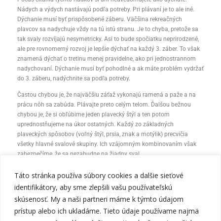
Nádych a výdych nastávajú podľa potreby. Pri plávaní je to ale iné.
Dýchanie musí byť prispôsobené záberu. Väčšina rekreačných
plavcov sa nadychuje vždy na tú istú stranu. Je to chyba, pretože sa
tak svaly rozvíjajú nesymetricky. Asi to bude spočiatku neprirodzené,
ale pre rovnomerný rozvoj je lepšie dýchať na každý 3. záber. To však
znamená dýchať o tretinu menej pravidelne, ako pri jednostrannom
nadychovaní. Dýchanie musí byť pohodlné a ak máte problém vydržať
do 3. záberu, nadýchnite sa podľa potreby.
Častou chybou je, že najväčšiu záťaž vykonajú ramená a paže a na
prácu nôh sa zabúda. Plávajte preto celým telom. Ďalšou bežnou
chybou je, že si obľúbime jeden plavecký štýl a ten potom
uprednostňujeme na úkor ostatných. Každý zo základných
plaveckých spôsobov (voľný štýl, prsia, znak a motýlik) precvičia
všetky hlavné svalové skupiny. Ich vzájomným kombinovaním však
zabezpečíme, že sa nezabudne na žiadny sval.
Výdaj energie pri plávaní je závislý od rýchlosti, plaveckej techniky a
Táto stránka používa súbory cookies a dalšie sieťové
od telesnej hmotnosti. Pri výpočte výdaja energie podľa uplávanej
identifikátory, aby sme zlepšili vašu používateľskú
vzdialenosti možno približne vychádzať z hodnoty 15kJ na kg a
skúsenosť. My a naši partneri máme k týmto údajom
kilometer. Znamená to, že na prekonanie 1km budeme potrebovať 4
prístup alebo ich ukladáme. Tieto údaje používame najmä
krát viac energie ako pri behu.