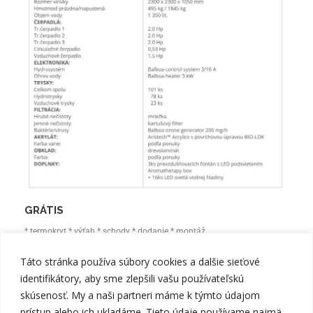
GRÁTIS
* termokryt * výťah * schody * dodanie * montáž
Táto stránka používa súbory cookies a dalšie sieťové
identifikátory, aby sme zlepšili vašu používateľskú
skúsenosť. My a naši partneri máme k týmto údajom
prístup alebo ich ukladáme. Tieto údaje používame najmä